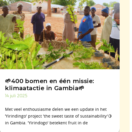
🌱400 bomen en één missie:
klimaatactie in Gambia🌱
14 juli 2025
Met veel enthousiasme delen we een update in het
‘Yirindingo' project 'the sweet taste of sustainability'🍋
in Gambia. 'Yirindogo' betekent fruit in de