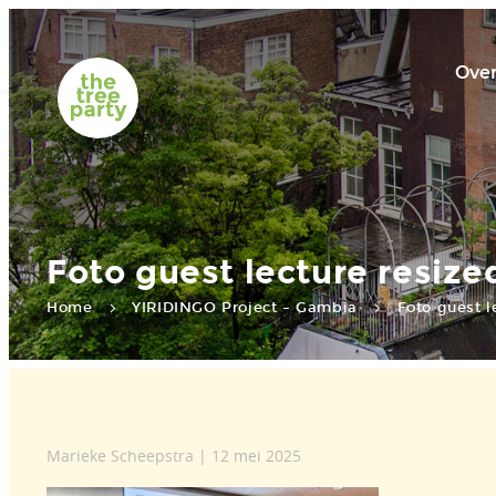
Over
Foto guest lecture resize
Home
YIRIDINGO Project – Gambia
Foto guest l
Marieke Scheepstra | 12 mei 2025